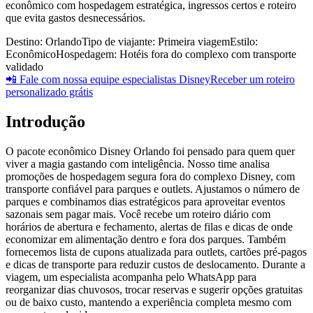
econômico com hospedagem estratégica, ingressos certos e roteiro
que evita gastos desnecessários.
Destino:
Orlando
Tipo de viajante:
Primeira viagem
Estilo:
Econômico
Hospedagem:
Hotéis fora do complexo com transporte
validado
📲 Fale com nossa equipe especialistas Disney
Receber um roteiro
personalizado grátis
Introdução
O pacote econômico Disney Orlando foi pensado para quem quer
viver a magia gastando com inteligência. Nosso time analisa
promoções de hospedagem segura fora do complexo Disney, com
transporte confiável para parques e outlets. Ajustamos o número de
parques e combinamos dias estratégicos para aproveitar eventos
sazonais sem pagar mais. Você recebe um roteiro diário com
horários de abertura e fechamento, alertas de filas e dicas de onde
economizar em alimentação dentro e fora dos parques. Também
fornecemos lista de cupons atualizada para outlets, cartões pré-pagos
e dicas de transporte para reduzir custos de deslocamento. Durante a
viagem, um especialista acompanha pelo WhatsApp para
reorganizar dias chuvosos, trocar reservas e sugerir opções gratuitas
ou de baixo custo, mantendo a experiência completa mesmo com