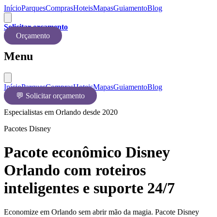
Início
Parques
Compras
Hoteis
Mapas
Guiamento
Blog
Solicitar orçamento
Orçamento
Menu
Início
Parques
Compras
Hoteis
Mapas
Guiamento
Blog
💬 Solicitar orçamento
Especialistas em Orlando desde 2020
Pacotes Disney
Pacote econômico Disney
Orlando com roteiros
inteligentes e suporte 24/7
Economize em Orlando sem abrir mão da magia. Pacote Disney