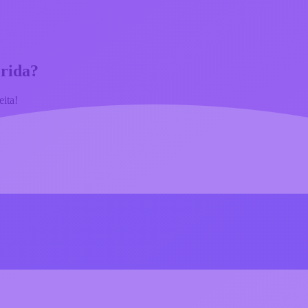
orida
?
eita!