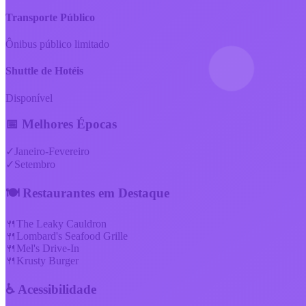
Transporte Público
Ônibus público limitado
Shuttle de Hotéis
Disponível
📅 Melhores Épocas
✓
Janeiro-Fevereiro
✓
Setembro
🍽️ Restaurantes em Destaque
🍴
The Leaky Cauldron
🍴
Lombard's Seafood Grille
🍴
Mel's Drive-In
🍴
Krusty Burger
♿ Acessibilidade