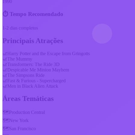
1990
⏱️ Tempo Recomendado
1-2 dias completos
Principais Atrações
🎢
Harry Potter and the Escape from Gringotts
🎢
The Mummy
🎢
Transformers: The Ride 3D
🎢
Despicable Me Minion Mayhem
🎢
The Simpsons Ride
🎢
Fast & Furious - Supercharged
🎢
Men in Black Alien Attack
Áreas Temáticas
🗺️
Production Central
🗺️
New York
🗺️
San Francisco