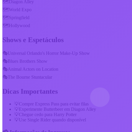
🗺️
Diagon Alley
🗺️
World Expo
🗺️
Springfield
🗺️
Hollywood
Shows e Espetáculos
🎭
Universal Orlando's Horror Make-Up Show
🎭
Blues Brothers Show
🎭
Animal Actors on Location
🎭
The Bourne Stuntacular
Dicas Importantes
💡
Compre Express Pass para evitar filas
💡
Experimente Butterbeer em Diagon Alley
💡
Chegue cedo para Harry Potter
💡
Use Single Rider quando disponível