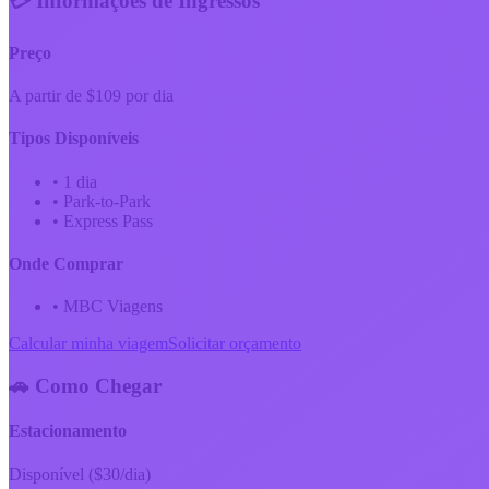
💳 Informações de Ingressos
Preço
A partir de $109 por dia
Tipos Disponíveis
•
1 dia
•
Park-to-Park
•
Express Pass
Onde Comprar
•
MBC Viagens
Calcular minha viagem
Solicitar orçamento
🚗 Como Chegar
Estacionamento
Disponível ($30/dia)