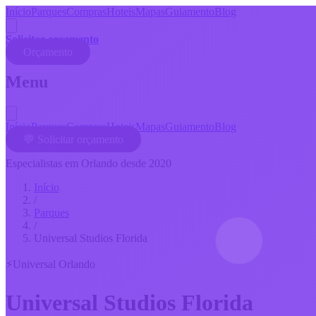
Início
Parques
Compras
Hoteis
Mapas
Guiamento
Blog
Solicitar orçamento
Orçamento
Menu
Início
Parques
Compras
Hoteis
Mapas
Guiamento
Blog
💬 Solicitar orçamento
Especialistas em Orlando desde 2020
Início
/
Parques
/
Universal Studios Florida
⚡
Universal Orlando
Universal Studios Florida