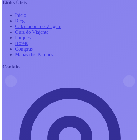
Links Úteis
Início
Blog
Calculadora de Viagem
Quiz do Viajante
Parques
Hoteis
Compras
Mapas dos Parques
Contato