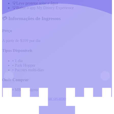
💡
Leve protetor solar e água
💡
Baixe o app My Disney Experience
💳 Informações de Ingressos
Preço
A partir de $109 por dia
Tipos Disponíveis
•
1 dia
•
Park Hopper
•
Pacotes multi-dias
Onde Comprar
•
MBC Viagens
Calcular minha viagem
Solicitar orçamento
🚗 Como Chegar