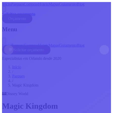
Início
Parques
Compras
Hoteis
Mapas
Guiamento
Blog
Solicitar orçamento
Orçamento
Menu
Início
Parques
Compras
Hoteis
Mapas
Guiamento
Blog
💬 Solicitar orçamento
Especialistas em Orlando desde 2020
Início
/
Parques
/
Magic Kingdom
🏰
Disney World
Magic Kingdom