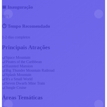
📅 Inauguração
1971
⏱️ Tempo Recomendado
1-2 dias completos
Principais Atrações
🎢
Space Mountain
🎢
Pirates of the Caribbean
🎢
Haunted Mansion
🎢
Big Thunder Mountain Railroad
🎢
Splash Mountain
🎢
It's a Small World
🎢
Seven Dwarfs Mine Train
🎢
Jungle Cruise
Áreas Temáticas