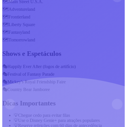
🗺️
Main Street U.S.A.
🗺️
Adventureland
🗺️
Frontierland
🗺️
Liberty Square
🗺️
Fantasyland
🗺️
Tomorrowland
Shows e Espetáculos
🎭
Happily Ever After (fogos de artifício)
🎭
Festival of Fantasy Parade
🎭
Mickey's Royal Friendship Faire
🎭
Country Bear Jamboree
Dicas Importantes
💡
Chegue cedo para evitar filas
💡
Use o Disney Genie+ para atrações populares
💡
Reserve refeições com 60 dias de antecedência