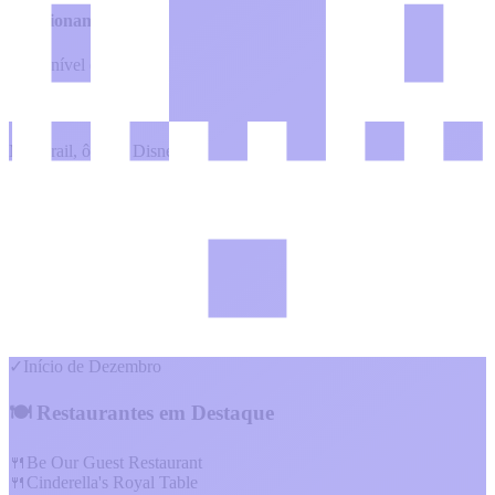
Estacionamento
Disponível ($30/dia)
Transporte Público
Monorail, ônibus Disney
Shuttle de Hotéis
Disponível
📅 Melhores Épocas
✓
Janeiro-Fevereiro
✓
Setembro
✓
Início de Dezembro
🍽️ Restaurantes em Destaque
🍴
Be Our Guest Restaurant
🍴
Cinderella's Royal Table