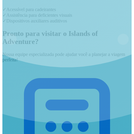
✓
Acessível para cadeirantes
✓
Assistência para deficientes visuais
✓
Dispositivos auxiliares auditivos
Pronto para visitar o
Islands of
Adventure
?
Nossa equipe especializada pode ajudar você a planejar a viagem
perfeita!