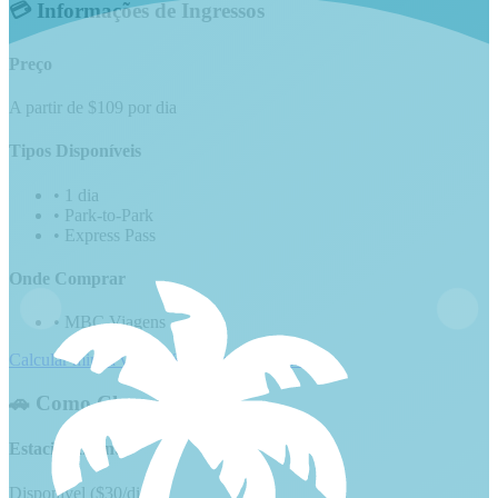
💳 Informações de Ingressos
Preço
A partir de $109 por dia
Tipos Disponíveis
•
1 dia
•
Park-to-Park
•
Express Pass
Onde Comprar
•
MBC Viagens
Calcular minha viagem
Solicitar orçamento
🚗 Como Chegar
Estacionamento
Disponível ($30/dia)