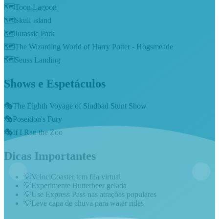
🗺️
Toon Lagoon
🗺️
Skull Island
🗺️
Jurassic Park
🗺️
The Wizarding World of Harry Potter - Hogsmeade
🗺️
Seuss Landing
Shows e Espetáculos
🎭
The Eighth Voyage of Sindbad Stunt Show
🎭
Poseidon's Fury
🎭
If I Ran the Zoo
Dicas Importantes
💡
VelociCoaster tem fila virtual
💡
Experimente Butterbeer gelada
💡
Use Express Pass nas atrações populares
💡
Leve capa de chuva para water rides