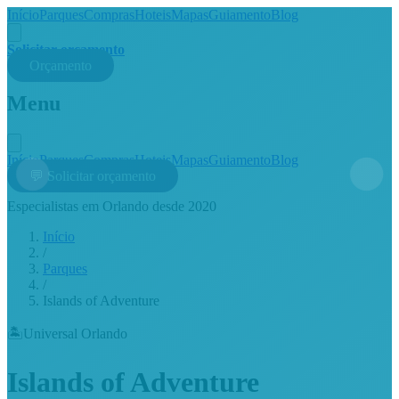
Início
Parques
Compras
Hoteis
Mapas
Guiamento
Blog
Solicitar orçamento
Orçamento
Menu
Início
Parques
Compras
Hoteis
Mapas
Guiamento
Blog
💬 Solicitar orçamento
Especialistas em Orlando desde 2020
Início
/
Parques
/
Islands of Adventure
🏝️
Universal Orlando
Islands of Adventure