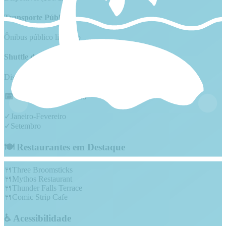
Transporte Público
Ônibus público limitado
Shuttle de Hotéis
Disponível
📅 Melhores Épocas
✓
Janeiro-Fevereiro
✓
Setembro
🍽️ Restaurantes em Destaque
🍴
Three Broomsticks
🍴
Mythos Restaurant
🍴
Thunder Falls Terrace
🍴
Comic Strip Cafe
♿ Acessibilidade