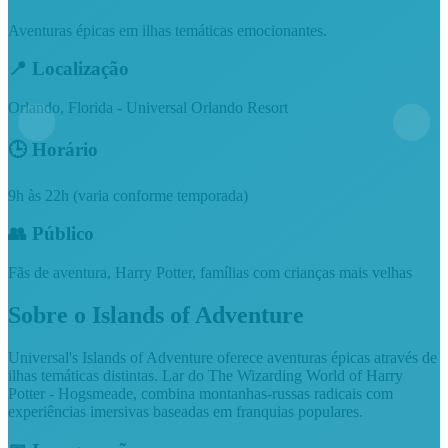
Aventuras épicas em ilhas temáticas emocionantes.
📍 Localização
Orlando, Florida - Universal Orlando Resort
🕒 Horário
9h às 22h (varia conforme temporada)
👥 Público
Fãs de aventura, Harry Potter, famílias com crianças mais velhas
Sobre o
Islands of Adventure
Universal's Islands of Adventure oferece aventuras épicas através de
ilhas temáticas distintas. Lar do The Wizarding World of Harry
Potter - Hogsmeade, combina montanhas-russas radicais com
experiências imersivas baseadas em franquias populares.