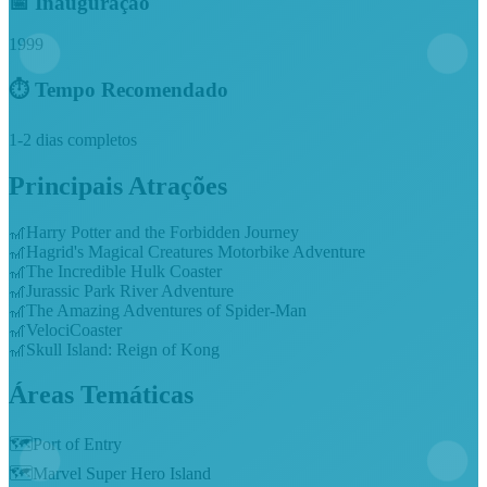
📅 Inauguração
1999
⏱️ Tempo Recomendado
1-2 dias completos
Principais Atrações
🎢
Harry Potter and the Forbidden Journey
🎢
Hagrid's Magical Creatures Motorbike Adventure
🎢
The Incredible Hulk Coaster
🎢
Jurassic Park River Adventure
🎢
The Amazing Adventures of Spider-Man
🎢
VelociCoaster
🎢
Skull Island: Reign of Kong
Áreas Temáticas
🗺️
Port of Entry
🗺️
Marvel Super Hero Island