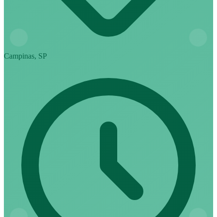
Campinas, SP