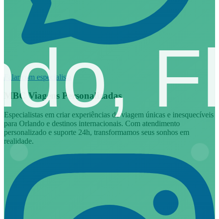
Falar com especialista
MBC Viagens Personalizadas
Especialistas em criar experiências de viagem únicas e inesquecíveis
para Orlando e destinos internacionais. Com atendimento
personalizado e suporte 24h, transformamos seus sonhos em
realidade.