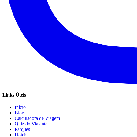
Links Úteis
Início
Blog
Calculadora de Viagem
Quiz do Viajante
Parques
Hoteis