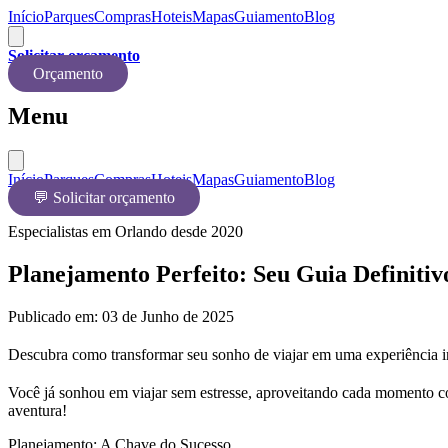
Início
Parques
Compras
Hoteis
Mapas
Guiamento
Blog
Solicitar orçamento
Orçamento
Menu
Início
Parques
Compras
Hoteis
Mapas
Guiamento
Blog
💬 Solicitar orçamento
Especialistas em Orlando desde 2020
Planejamento Perfeito: Seu Guia Definitiv
Publicado em:
03 de Junho de 2025
Descubra como transformar seu sonho de viajar em uma experiência incr
Você já sonhou em viajar sem estresse, aproveitando cada momento c
aventura!
Planejamento: A Chave do Sucesso