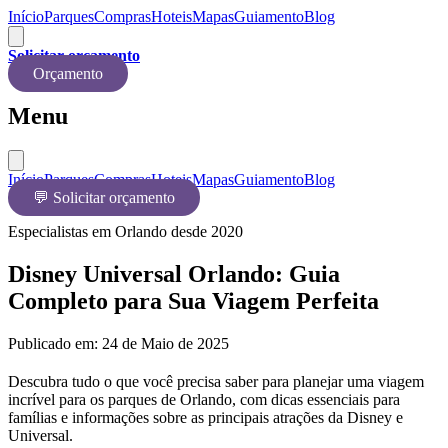
Início
Parques
Compras
Hoteis
Mapas
Guiamento
Blog
Solicitar orçamento
Orçamento
Menu
Início
Parques
Compras
Hoteis
Mapas
Guiamento
Blog
💬 Solicitar orçamento
Especialistas em Orlando desde 2020
Disney Universal Orlando: Guia
Completo para Sua Viagem Perfeita
Publicado em:
24 de Maio de 2025
Descubra tudo o que você precisa saber para planejar uma viagem
incrível para os parques de Orlando, com dicas essenciais para
famílias e informações sobre as principais atrações da Disney e
Universal.