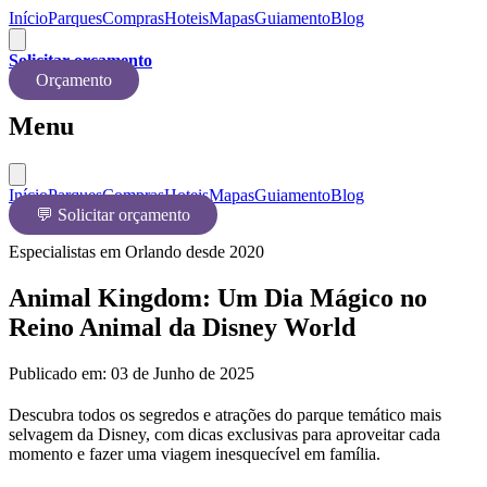
Início
Parques
Compras
Hoteis
Mapas
Guiamento
Blog
Solicitar orçamento
Orçamento
Menu
Início
Parques
Compras
Hoteis
Mapas
Guiamento
Blog
💬 Solicitar orçamento
Especialistas em Orlando desde 2020
Animal Kingdom: Um Dia Mágico no
Reino Animal da Disney World
Publicado em:
03 de Junho de 2025
Descubra todos os segredos e atrações do parque temático mais
selvagem da Disney, com dicas exclusivas para aproveitar cada
momento e fazer uma viagem inesquecível em família.