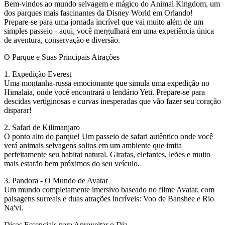
Bem-vindos ao mundo selvagem e mágico do Animal Kingdom, um
dos parques mais fascinantes da Disney World em Orlando!
Prepare-se para uma jornada incrível que vai muito além de um
simples passeio - aqui, você mergulhará em uma experiência única
de aventura, conservação e diversão.
O Parque e Suas Principais Atrações
1. Expedição Everest
Uma montanha-russa emocionante que simula uma expedição no
Himalaia, onde você encontrará o lendário Yeti. Prepare-se para
descidas vertiginosas e curvas inesperadas que vão fazer seu coração
disparar!
2. Safari de Kilimanjaro
O ponto alto do parque! Um passeio de safari autêntico onde você
verá animais selvagens soltos em um ambiente que imita
perfeitamente seu habitat natural. Girafas, elefantes, leões e muito
mais estarão bem próximos do seu veículo.
3. Pandora - O Mundo de Avatar
Um mundo completamente imersivo baseado no filme Avatar, com
paisagens surreais e duas atrações incríveis: Voo de Banshee e Rio
Na'vi.
Dicas Essenciais para Aproveitar o Dia